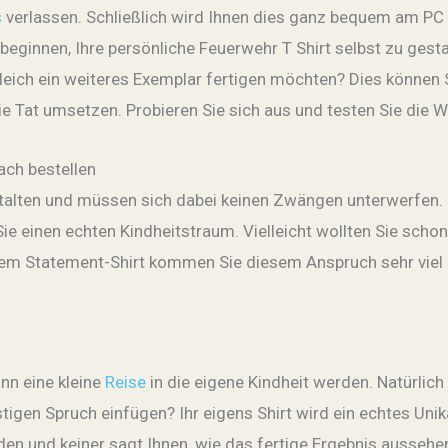
s
verlassen. Schließlich wird Ihnen dies ganz bequem am PC g
ginnen, Ihre persönliche Feuerwehr T Shirt selbst zu gestalt
ich ein weiteres Exemplar fertigen möchten? Dies können S
ie Tat umsetzen. Probieren Sie sich aus und testen Sie die 
ach bestellen
estalten und müssen sich dabei keinen Zwängen unterwerfen.
Sie einen echten Kindheitstraum. Vielleicht wollten Sie scho
inem Statement-Shirt kommen Sie diesem Anspruch sehr viel
n
ann eine kleine
Reise
in die eigene Kindheit werden. Natürlich
igen Spruch einfügen? Ihr eigens Shirt wird ein echtes Unika
den und keiner sagt Ihnen, wie das fertige Ergebnis ausseh